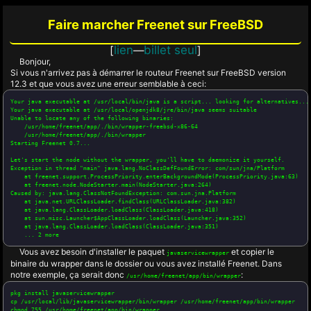
Faire marcher Freenet sur FreeBSD
lien
billet seul
[
—
]
Bonjour,
Si vous n'arrivez pas à démarrer le routeur Freenet sur FreeBSD version
12.3 et que vous avez une erreur semblable à ceci:
Your java executable at /usr/local/bin/java is a script... looking for alternatives...

Your java executable at /usr/local/openjdk8/jre/bin/java seems suitable

Unable to locate any of the following binaries:

    /usr/home/freenet/app/./bin/wrapper-freebsd-x86-64

    /usr/home/freenet/app/./bin/wrapper

Starting Freenet 0.7...

Let's start the node without the wrapper, you'll have to daemonize it yourself.

Exception in thread "main" java.lang.NoClassDefFoundError: com/sun/jna/Platform

    at freenet.support.ProcessPriority.enterBackgroundMode(ProcessPriority.java:63)

    at freenet.node.NodeStarter.main(NodeStarter.java:264)

Caused by: java.lang.ClassNotFoundException: com.sun.jna.Platform

    at java.net.URLClassLoader.findClass(URLClassLoader.java:382)

    at java.lang.ClassLoader.loadClass(ClassLoader.java:418)

    at sun.misc.Launcher$AppClassLoader.loadClass(Launcher.java:352)

    at java.lang.ClassLoader.loadClass(ClassLoader.java:351)

Vous avez besoin d'installer le paquet
et copier le
javaservicewrapper
binaire du wrapper dans le dossier ou vous avez installé Freenet. Dans
notre exemple, ça serait donc
:
/usr/home/freenet/app/bin/wrapper
pkg install javaservicewrapper

cp /usr/local/lib/javaservicewrapper/bin/wrapper /usr/home/freenet/app/bin/wrapper
