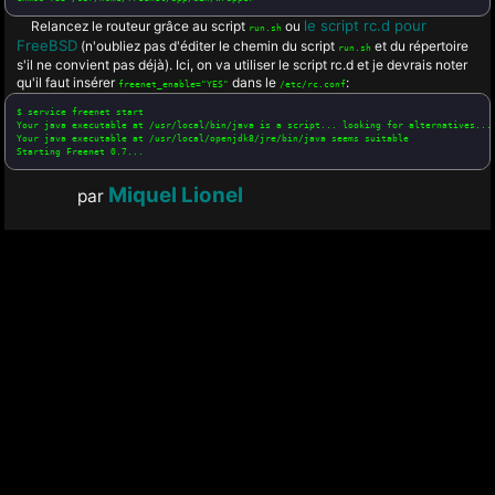
le script rc.d pour
Relancez le routeur grâce au script
ou
run.sh
FreeBSD
(n'oubliez pas d'éditer le chemin du script
et du répertoire
run.sh
s'il ne convient pas déjà). Ici, on va utiliser le script rc.d et je devrais noter
qu'il faut insérer
dans le
:
freenet_enable="YES"
/etc/rc.conf
$ service freenet start

Your java executable at /usr/local/bin/java is a script... looking for alternatives...

Your java executable at /usr/local/openjdk8/jre/bin/java seems suitable

Miquel Lionel
par