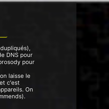
 dupliqués),
 de DNS pour
prosody pour
on laisse le
et c'est
ppareils. On
ommends).