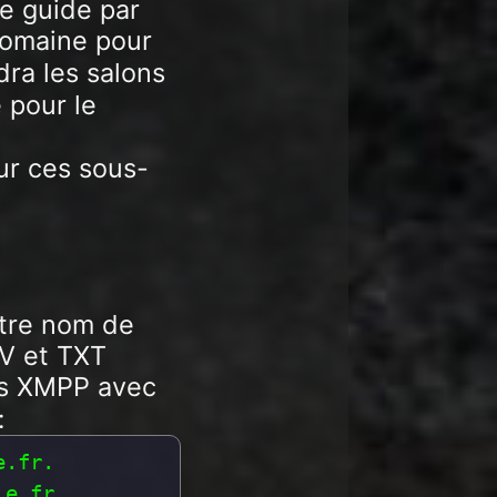
e guide par
domaine pour
dra les salons
 pour le
ur ces sous-
otre nom de
RV et TXT
urs XMPP avec
:
.fr.

e.fr.
