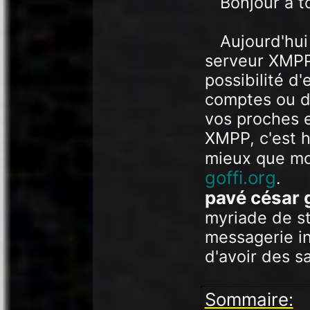
Bonjour à t
Aujourd'hui
serveur XMPP
possibilité d
comptes ou d'
vos proches e
XMPP, c'est h
mieux que mo
goffi.org
.
pavé césar g
myriade de s
messagerie in
d'avoir des sa
Sommaire: