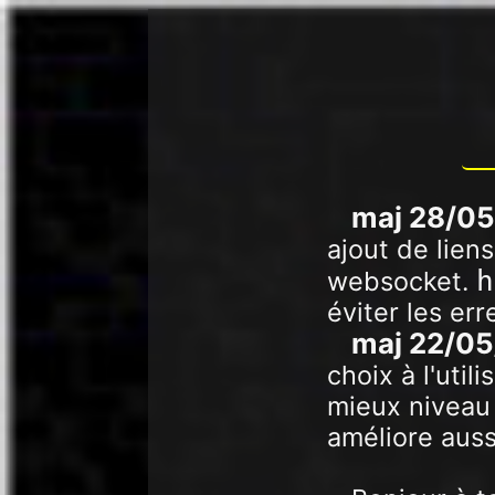
maj 28/0
ajout de lien
h
websocket.
éviter les er
maj 22/0
choix à l'util
mieux niveau 
améliore aus