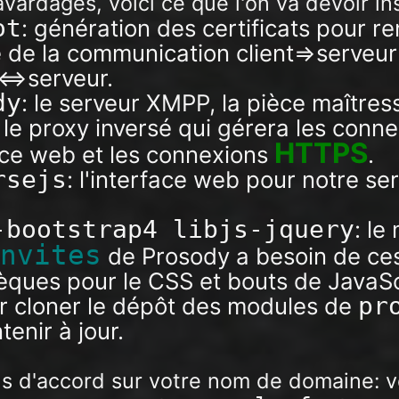
vardages, voici ce que l'on va devoir ins
ot
: génération des certificats pour re
é de la communication client=>serveur
<=>serveur.
dy
: le serveur XMPP, la pièce maîtres
: le proxy inversé qui gérera les conn
HTTPS
face web et les connexions
.
rsejs
: l'interface web pour notre se
-bootstrap4 libjs-jquery
: le
invites
de Prosody a besoin de ce
hèques pour le CSS et bouts de JavaSc
pr
ur cloner le dépôt des modules de
tenir à jour.
s d'accord sur votre nom de domaine: 