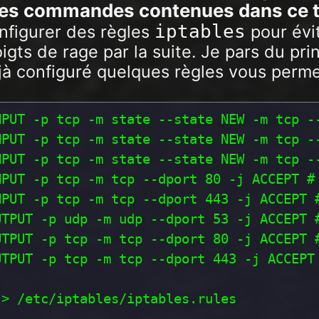
les commandes contenues dans ce t
iptables
nfigurer des règles
pour évi
igts de rage par la suite. Je pars du pri
jà configuré quelques règles vous perm
NPUT -p tcp -m state --state NEW -m tcp --
NPUT -p tcp -m state --state NEW -m tcp -
NPUT -p tcp -m state --state NEW -m tcp --
PUT -p tcp -m tcp --dport 80 -j ACCEPT # 
PUT -p tcp -m tcp --dport 443 -j ACCEPT #
TPUT -p udp -m udp --dport 53 -j ACCEPT #
UTPUT -p tcp -m tcp --dport 80 -j ACCEPT #
TPUT -p tcp -m tcp --dport 443 -j ACCEPT

> /etc/iptables/iptables.rules
