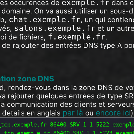
exemple.fr
les occurences de
dans c
domaine. On va aussi utiliser un sous-
chat.exemple.fr
eb,
, un qui contien
salons.exemple.fr
ivés,
et un autre
f.exemple.fr
oi de fichiers,
.
 de rajouter des entrées DNS type A po
ation zone DNS
rd, rendez-vous dans la zone DNS de v
va rajouter quelques entrées de type S
r la communication des clients et serve
par là
encore ici
 détails en anglais
ou
)
tcp.exemple.fr 86400 SRV 1 1 5222 exemple
_tcp.exemple.fr 86400 SRV 1 1 5223 exempl