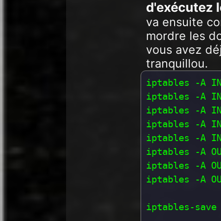
d'exécutez 
va ensuite co
mordre les do
vous avez dé
tranquillou.
iptables -A I
iptables -A I
iptables -A I
iptables -A IN
iptables -A IN
iptables -A OU
iptables -A O
iptables -A OU
iptables-save 