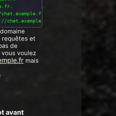
.fr.

chat.exemple.fr/http-bind

 domaine
x requêtes et
pas de
 vous voulez
mple.fr
mais
e
ot avant