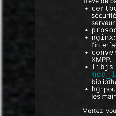
Trêve de ba
certb
sécurit
serveur
proso
nginx
l'inter
conve
XMPP.
libjs
mod_
bibliot
hg
: po
les main
Mettez-vou