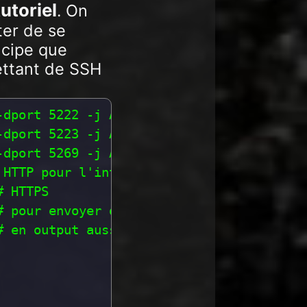
utoriel
. On
ter de se
ncipe que
ettant de SSH
dport 5222 -j ACCEPT # on accepte les con
-dport 5223 -j ACCEPT # pareil que le dess
dport 5269 -j ACCEPT # connexions serveur
HTTP pour l'interface web

 HTTPS

 pour envoyer des requête DNS

 en output aussi si des serveurs utilisan