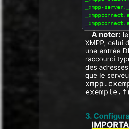
_xmpp-server._
_xmppconnect.e
À noter:
l
XMPP, celui d
une entrée DN
raccourci ty
des adresses 
que le serveu
xmpp.exem
exemple.f
3. Configur
IMPORT