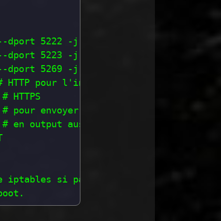
-dport 5222 -j ACCEPT

-dport 5223 -j ACCEPT

-dport 5269 -j ACCEPT

 HTTP pour l'interface web

# HTTPS

# pour envoyer des requête DNS

# en output aussi si des serveurs utilise


 iptables si pas
