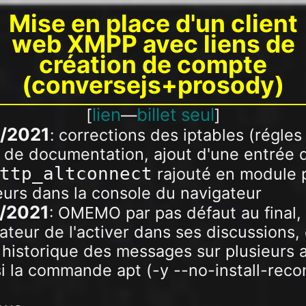
Mise en place d'un client
web XMPP avec liens de
création de compte
(conversejs+prosody)
lien
billet seul
[
—
]
5/2021
: corrections des iptables (régles
s de documentation, ajout d'une entrée
ttp_altconnect
rajouté en module 
reurs dans la console du navigateur
5/2021
: OMEMO par pas défaut au final, 
isateur de l'activer dans ses discussions, 
historique des messages sur plusieurs a
si la commande apt (-y --no-install-rec