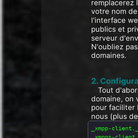
remplacerez 
votre nom de 
l'interface w
publics et pr
serveur d'env
N'oubliez pas
domaines.
2. Configur
Tout d'abo
domaine, on 
pour facilite
nous (plus de
_xmpp-client._
_xmpps-client.