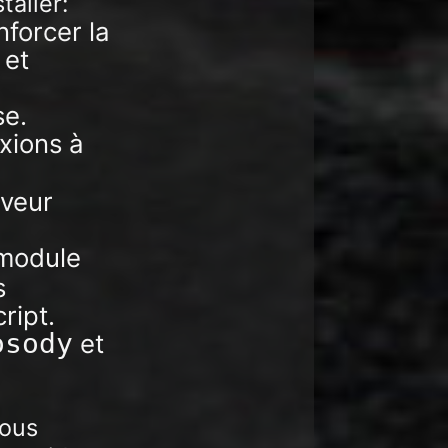
taller:
nforcer la
 et
se.
exions à
rveur
 module
s
ript.
osody
et
vous