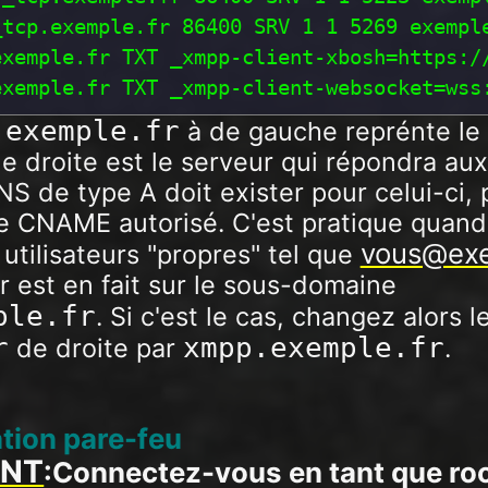
tcp.exemple.fr 86400 SRV 1 1 5269 exemple
xemple.fr TXT _xmpp-client-xbosh=https://
exemple.fr
e
à de gauche reprénte le
e droite est le serveur qui répondra au
S de type A doit exister pour celui-ci, 
pe CNAME autorisé. C'est pratique quand
vous@exe
utilisateurs "propres" tel que
r est en fait sur le sous-domaine
ple.fr
. Si c'est le cas, changez alors l
r
xmpp.exemple.fr
de droite par
.
ation pare-feu
ANT
:Connectez-vous en tant que ro