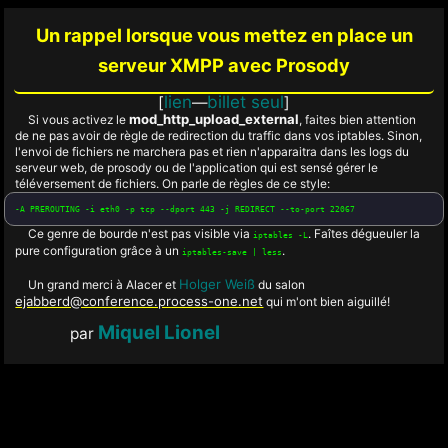
Un rappel lorsque vous mettez en place un
serveur XMPP avec Prosody
lien
billet seul
[
—
]
mod_http_upload_external
Si vous activez le
, faites bien attention
de ne pas avoir de règle de redirection du traffic dans vos iptables. Sinon,
l'envoi de fichiers ne marchera pas et rien n'apparaitra dans les logs du
serveur web, de prosody ou de l'application qui est sensé gérer le
téléversement de fichiers. On parle de règles de ce style:
-A PREROUTING -i eth0 -p tcp --dport 443 -j REDIRECT --to-port 22067
Ce genre de bourde n'est pas visible via
. Faîtes dégueuler la
iptables -L
pure configuration grâce à un
.
iptables-save | less
Holger Weiß
Un grand merci à Alacer et
du salon
ejabberd@conference.process-one.net
qui m'ont bien aiguillé!
Miquel Lionel
par